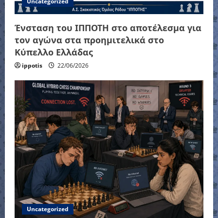
Uncategorized
Ένσταση του ΙΠΠΟΤΗ στο αποτέλεσμα για
τον αγώνα στα προημιτελικά στο
Κύπελλο Ελλάδας
ippotis
22/06/2026
Uncategorized