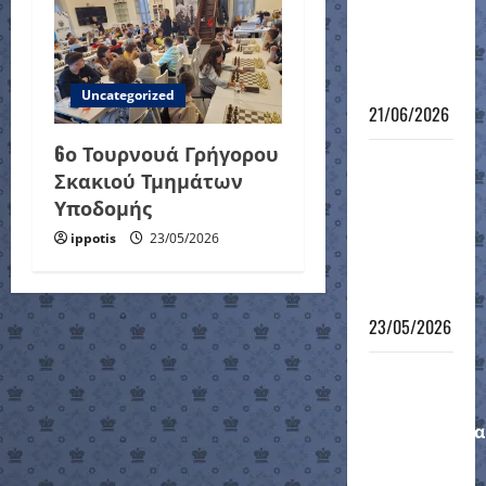
– φάση
των 8 – no
connection
!!!
Uncategorized
21/06/2026
6ο Τουρνουά Γρήγορου
6ο
Σκακιού Τμημάτων
Τουρνουά
Υποδομής
Γρήγορου
ippotis
23/05/2026
Σκακιού
Τμημάτων
Υποδομής
23/05/2026
Μαθητικό
Ομαδικό
Πρωτάθλημα
12-νήσου
2026