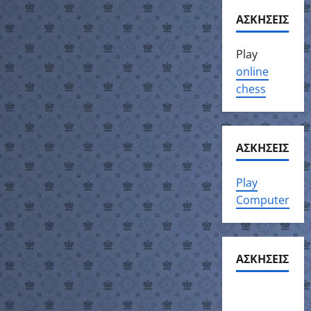
ΑΣΚΗΣΕΙΣ
Play
online
chess
ΑΣΚΗΣΕΙΣ
Play
Computer
ΑΣΚΗΣΕΙΣ