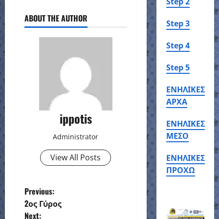
Step 2
ABOUT THE AUTHOR
Step 3
Step 4
Step 5
ΕΝΗΛΙΚΕΣ
ΑΡΧΑ
ippotis
ΕΝΗΛΙΚΕΣ
ΜΕΣΟ
Administrator
View All Posts
ΕΝΗΛΙΚΕΣ
ΠΡΟΧΩ
P
Previous:
2ος Γύρος
o
Next: