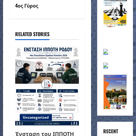
4ος Γύρος
s
t
n
RELATED STORIES
a
v
i
g
a
t
Uncategorized
i
RECENT
Ένσταση του ΙΠΠΟΤΗ