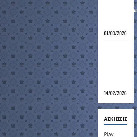
Ατομικό
Πρωτάθλημα
12-νήσου
2026
01/03/2026
4ο
Σκακιστικό
τουρνουά
του 12ου
Grand Prix
2025-26
14/02/2026
ΑΣΚΗΣΕΙΣ
Play