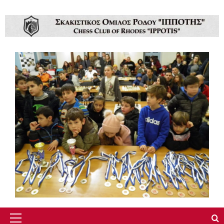
Skip
to
content
Primary