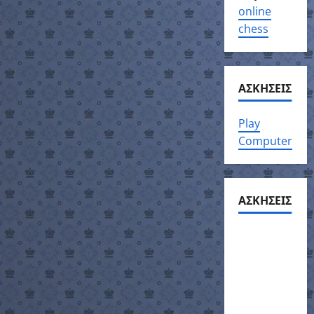
online
chess
ΑΣΚΗΣΕΙΣ
Play
Computer
ΑΣΚΗΣΕΙΣ