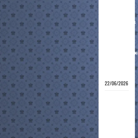
ΙΠΠΟΤΗ
στο
αποτέλεσμα
για τον
αγώνα
στα
προημιτελικ
στο
Κύπελλο
Ελλάδας
22/06/2026
Πανελλήνιο
Κύπελλο
– φάση
των 8 – no
connection
!!!