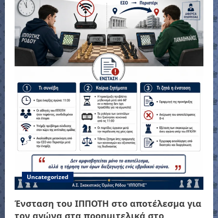
Uncategorized
Ένσταση του ΙΠΠΟΤΗ στο αποτέλεσμα για
τον αγώνα στα προημιτελικά στο