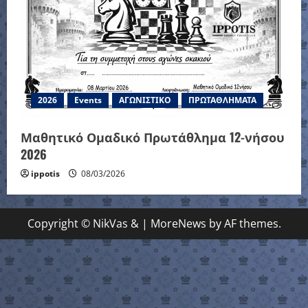
2026
Events
ΑΓΩΝΙΣΤΙΚΟ
ΠΡΩΤΑΘΛΗΜΑΤΑ
Μαθητικό Ομαδικό Πρωτάθλημα 12-νήσου
2026
ippotis
08/03/2026
Copyright © NikVas &
|
MoreNews
by AF themes.