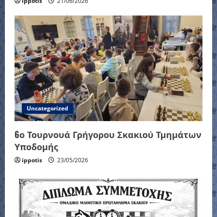
ippotis
21/06/2026
Uncategorized
6ο Τουρνουά Γρήγορου Σκακιού Τμημάτων
Υποδομής
ippotis
23/05/2026