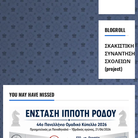
BLOGROLL
ΣΚΑΚΙΣΤΙΚΗ
ΣΥΝΑΝΤΗΣΗ
ΣΧΟΛΕΙΩΝ
(project)
YOU MAY HAVE MISSED