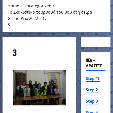
Home
Uncategorized
1ο Σκακιστικό τουρνουά του 9ου στη σειρά
Grand Prix 2022-23
3
3
NEA –
ΔΡΑΣΕΙΣ
Step 1Γ
Step 2
Step 3
Step 4