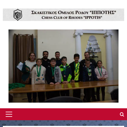
Skip
to
content
Primary
Menu