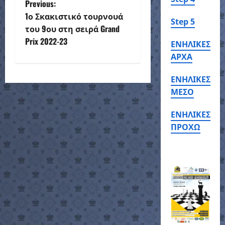
P
Previous:
1ο Σκακιστικό τουρνουά
Step 5
o
του 9ου στη σειρά Grand
Prix 2022-23
s
ΕΝΗΛΙΚΕΣ
ΑΡΧΑ
t
ΕΝΗΛΙΚΕΣ
n
ΜΕΣΟ
a
ΕΝΗΛΙΚΕΣ
ΠΡΟΧΩ
v
i
g
a
t