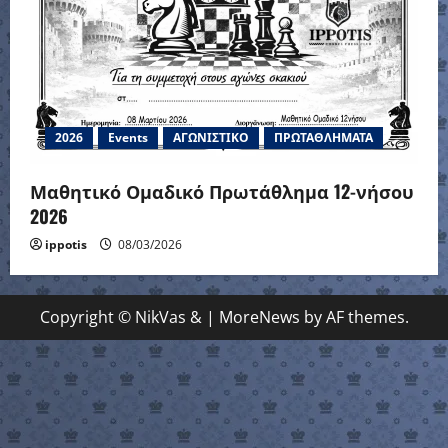
2026
Events
ΑΓΩΝΙΣΤΙΚΟ
ΠΡΩΤΑΘΛΗΜΑΤΑ
Μαθητικό Ομαδικό Πρωτάθλημα 12-νήσου
2026
ippotis
08/03/2026
Copyright © NikVas &
|
MoreNews
by AF themes.