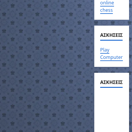
online
chess
ΑΣΚΗΣΕΙΣ
Play
Computer
ΑΣΚΗΣΕΙΣ