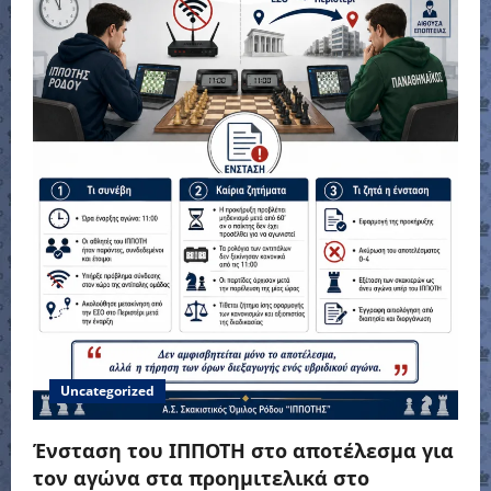
Uncategorized
Ένσταση του ΙΠΠΟΤΗ στο αποτέλεσμα για
τον αγώνα στα προημιτελικά στο