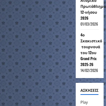
Ατομικό
Πρωτάθλημα
12-νήσου
2026
01/03/2026
4ο
Σκακιστικό
τουρνουά
του 12ου
Grand Prix
2025-26
14/02/2026
ΑΣΚΗΣΕΙΣ
Play