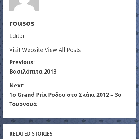
rousos
Editor
Visit Website
View All Posts
P
Previous:
Βασιλόπιτα 2013
o
Next:
s
1ο Grand Prix Ροδου στο Σκάκι 2012 – 3ο
t
Τουρνουά
n
a
RELATED STORIES