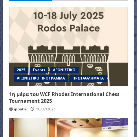
v
i
g
a
t
i
2025
Events
ΑΓΩΝΙΣΤΙΚΟ
o
ΑΓΩΝΙΣΤΙΚΟ ΠΡΟΓΡΑΜΜΑ
ΠΡΩΤΑΘΛΗΜΑΤΑ
n
1η μέρα του WCF Rhodes International Chess
Tournament 2025
ippotis
10/07/2025