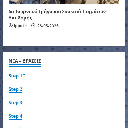
6ο Τουρνουά Γρήγορου Σκακιού Τμημάτων
Υποδομής
ippotis
23/05/2026
NEA – ΔΡΑΣΕΙΣ
Step 1Γ
Step 2
Step 3
Step 4