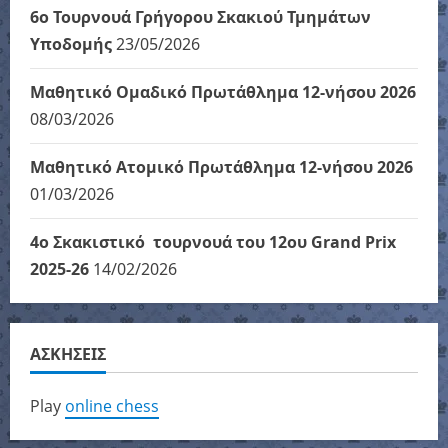
6ο Τουρνουά Γρήγορου Σκακιού Τμημάτων
Υποδομής
23/05/2026
Μαθητικό Ομαδικό Πρωτάθλημα 12-νήσου 2026
08/03/2026
Μαθητικό Ατομικό Πρωτάθλημα 12-νήσου 2026
01/03/2026
4ο Σκακιστικό τουρνουά του 12ου Grand Prix
2025-26
14/02/2026
ΑΣΚΗΣΕΙΣ
Play
online chess