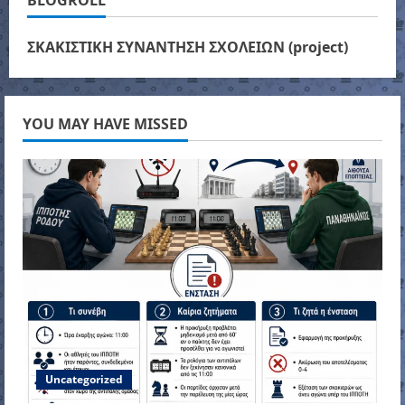
ΣΚΑΚΙΣΤΙΚΗ ΣΥΝΑΝΤΗΣΗ ΣΧΟΛΕΙΩΝ (project)
YOU MAY HAVE MISSED
Uncategorized