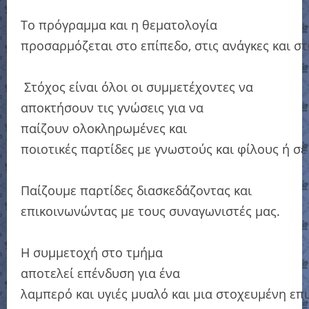
Το πρόγραμμα και η θεματολογία
προσαρμόζεται στο επίπεδο, στις ανάγκες και 
Στόχος είναι όλοι οι συμμετέχοντες να
αποκτήσουν τις γνώσεις για να
παίζουν ολοκληρωμένες και
ποιοτικές παρτίδες με γνωστούς και φίλους ή σ
Παίζουμε παρτίδες διασκεδάζοντας και
επικοινωνώντας με τους συναγωνιστές μας.
Η συμμετοχή στο τμήμα
αποτελεί επένδυση για ένα
λαμπερό και υγιές μυαλό και μια στοχευμένη επ