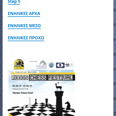
Step 5
ΕΝΗΛΙΚΕΣ ΑΡΧΑ
ΕΝΗΛΙΚΕΣ ΜΕΣΟ
ΕΝΗΛΙΚΕΣ ΠΡΟΧΩ