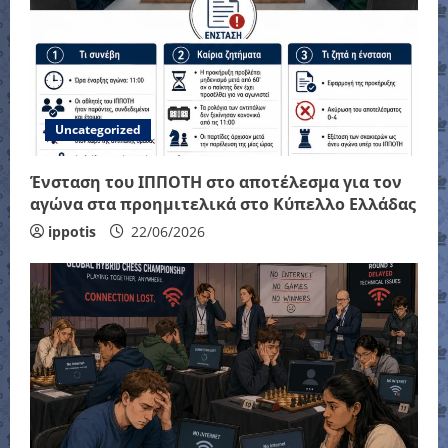
i
o
n
Uncategorized
Ένσταση του ΙΠΠΟΤΗ στο αποτέλεσμα για τον
αγώνα στα προημιτελικά στο Κύπελλο Ελλάδας
ippotis
22/06/2026