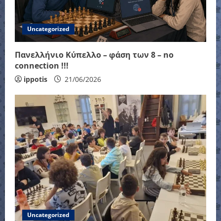
Uncategorized
Πανελλήνιο Κύπελλο – φάση των 8 – no
connection !!!
ippotis
21/06/2026
Uncategorized