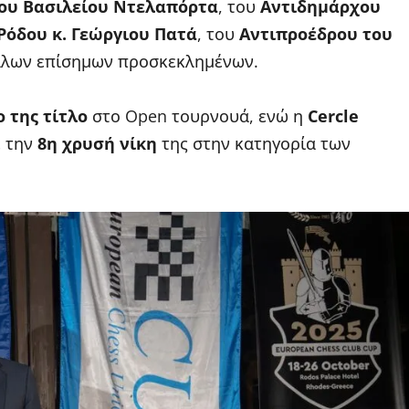
μου Βασιλείου Ντελαπόρτα
, του
Αντιδημάρχου
Ρόδου κ. Γεώργιου Πατά
, του
Αντιπροέδρου του
άλλων επίσημων προσκεκλημένων.
 της τίτλο
στο Open τουρνουά, ενώ η
Cercle
ε την
8η χρυσή νίκη
της στην κατηγορία των