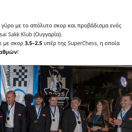
ο γύρο με το απόλυτο σκορ και προβάδισμα ενός
ai Sakk Klub (Ουγγαρία).
ε με σκορ
3.5–2.5
υπέρ της SuperChess, η οποία
βαθμών
!