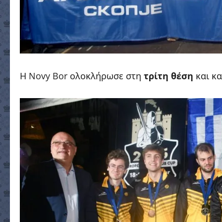
Η Novy Bor ολοκλήρωσε στη
τρίτη θέση
και κ