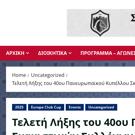
Skip
to
content
ΑΡΧΙΚΗ
ΔΙΟΙΚΗΤΙΚΑ
ΠΡΟΓΡΑΜΜΑ – ΑΓΩΝΕ
Home
Uncategorized
Τελετή Λήξης του 40ου Πανευρωπαϊκού Κυπέλλου Σ
2025
Europe Club Cup
Events
Uncategorized
Τελετή Λήξης του 40ο