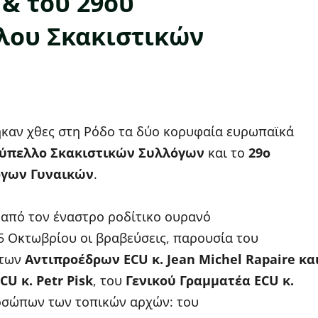
& του 29ου
λου Σκακιστικών
καν χθες στη Ρόδο τα δύο κορυφαία ευρωπαϊκά
ύπελλο Σκακιστικών Συλλόγων
και το
29ο
όγων Γυναικών
.
 από τον έναστρο ροδίτικο ουρανό
 Οκτωβρίου οι βραβεύσεις, παρουσία του
 των
Αντιπροέδρων ECU κ. Jean Michel Rapaire κα
U κ. Petr Pisk
, του
Γενικού Γραμματέα ECU κ.
ροσώπων των τοπικών αρχών: του