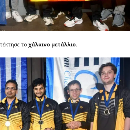
ατέκτησε το
χάλκινο μετάλλιο
.