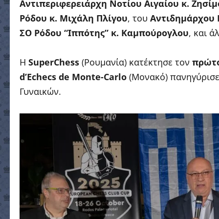
Αντιπεριφερειάρχη Νοτίου Αιγαίου κ. Ζησί
Ρόδου κ. Μιχάλη Πλίγου
, του
Αντιδημάρχου 
ΣΟ Ρόδου “Ιππότης” κ. Καμπούρογλου
, και 
Η
SuperChess
(Ρουμανία) κατέκτησε τον
πρώτο
d’Echecs de Monte-Carlo
(Μονακό) πανηγύρισ
Γυναικών.