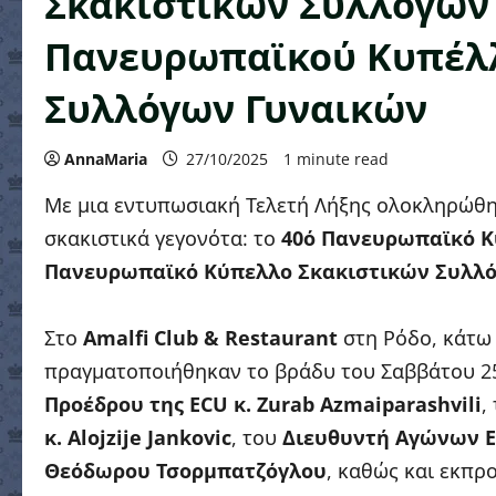
Σκακιστικών Συλλόγων 
Πανευρωπαϊκού Κυπέλ
Συλλόγων Γυναικών
AnnaMaria
27/10/2025
1 minute read
Με μια εντυπωσιακή Τελετή Λήξης ολοκληρώθη
σκακιστικά γεγονότα: το
40ό Πανευρωπαϊκό Κ
Πανευρωπαϊκό Κύπελλο Σκακιστικών Συλλ
Στο
Amalfi Club & Restaurant
στη Ρόδο, κάτω
πραγματοποιήθηκαν το βράδυ του Σαββάτου 25
Προέδρου της ECU κ. Zurab Azmaiparashvili
,
κ. Alojzije Jankovic
, του
Διευθυντή Αγώνων EC
Θεόδωρου Τσορμπατζόγλου
, καθώς και εκπ