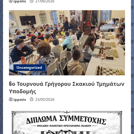
ippotis
21/06/2026
Uncategorized
6ο Τουρνουά Γρήγορου Σκακιού Τμημάτων
Υποδομής
ippotis
23/05/2026