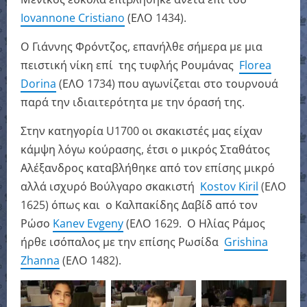
Iovannone Cristiano
(ΕΛΟ 1434).
Ο Γιάννης Φρόντζος, επανήλθε σήμερα με μια
πειστική νίκη επί της τυφλής Ρουμάνας
Florea
Dorina
(ΕΛΟ 1734) που αγωνίζεται στο τουρνουά
παρά την ιδιαιτερότητα με την όρασή της.
Στην κατηγορία U1700 οι σκακιστές μας είχαν
κάμψη λόγω κούρασης, έτσι ο μικρός Σταθάτος
Αλέξανδρος καταβλήθηκε από τον επίσης μικρό
αλλά ισχυρό Βούλγαρο σκακιστή
Kostov Kiril
(ΕΛΟ
1625) όπως και ο Καλπακίδης Δαβίδ από τον
Ρώσο
Kanev Evgeny
(ΕΛΟ 1629. Ο Ηλίας Ράμος
ήρθε ισόπαλος με την επίσης Ρωσίδα
Grishina
Zhanna
(ΕΛΟ 1482).