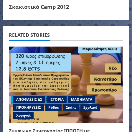
t
Σκακιστικό Camp 2012
n
a
RELATED STORIES
v
i
g
a
t
ΑΠΟΦΑΣΕΙΣ ΔΣ
ΙΣΤΟΡΙΑ
ΜΑΘΗΜΑΤΑ
i
ΠΡΟΚΗΡΥΞΕΙΣ
Ρόδος
Σκάκι
Σχολικό
o
Χορηγοί
n
Σύμφωνο Συνεργασίας ΙΠΠΟΤΗ με