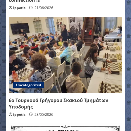
connection !!!
ippotis
21/06/2026
Uncategorized
6ο Τουρνουά Γρήγορου Σκακιού Τμημάτων
Υποδομής
ippotis
23/05/2026