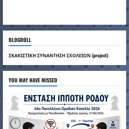
BLOGROLL
ΣΚΑΚΙΣΤΙΚΗ ΣΥΝΑΝΤΗΣΗ ΣΧΟΛΕΙΩΝ (project)
YOU MAY HAVE MISSED