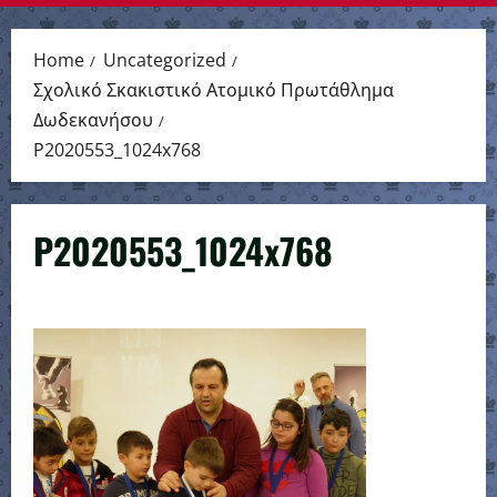
Home
Uncategorized
Σχολικό Σκακιστικό Ατομικό Πρωτάθλημα
Δωδεκανήσου
P2020553_1024x768
P2020553_1024x768