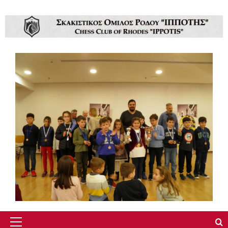
Skip
to
content
Primary