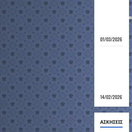
Μαθητικό
Ατομικό
Πρωτάθλημα
12-νήσου
2026
01/03/2026
4ο
Σκακιστικό
τουρνουά
του 12ου
Grand Prix
2025-26
14/02/2026
ΑΣΚΗΣΕΙΣ