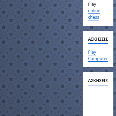
Play
online
chess
ΑΣΚΗΣΕΙΣ
Play
Computer
ΑΣΚΗΣΕΙΣ