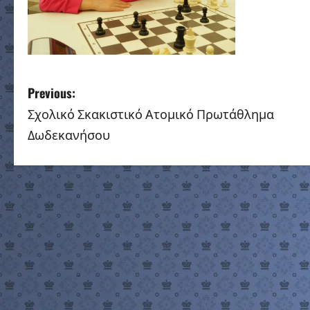
P
Previous:
Σχολικό Σκακιστικό Ατομικό Πρωτάθλημα
o
Δωδεκανήσου
s
t
n
a
v
i