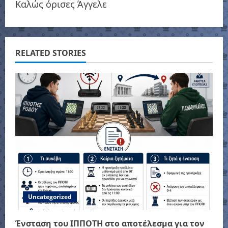
Καλώς όρισες Άγγελε
t
n
RELATED STORIES
a
v
i
g
a
t
i
Uncategorized
o
Ένσταση του ΙΠΠΟΤΗ στο αποτέλεσμα για τον