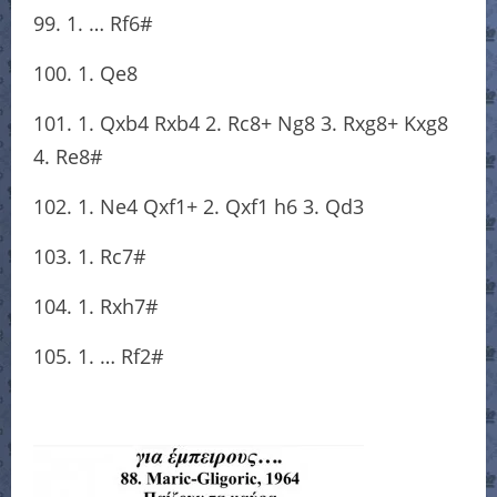
99. 1. … Rf6#
100. 1. Qe8
101. 1. Qxb4 Rxb4 2. Rc8+ Ng8 3. Rxg8+ Kxg8
4. Re8#
102. 1. Ne4 Qxf1+ 2. Qxf1 h6 3. Qd3
103. 1. Rc7#
104. 1. Rxh7#
105. 1. … Rf2#