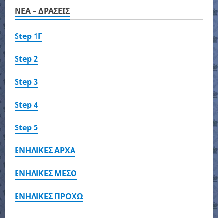
NEA – ΔΡΑΣΕΙΣ
Step 1Γ
Step 2
Step 3
Step 4
Step 5
ΕΝΗΛΙΚΕΣ ΑΡΧΑ
ΕΝΗΛΙΚΕΣ ΜΕΣΟ
ΕΝΗΛΙΚΕΣ ΠΡΟΧΩ