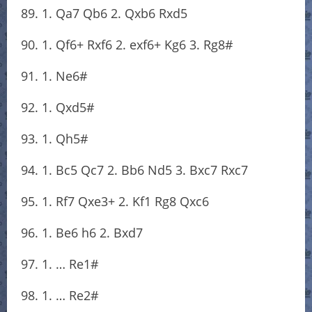
89. 1. Qa7 Qb6 2. Qxb6 Rxd5
90. 1. Qf6+ Rxf6 2. exf6+ Kg6 3. Rg8#
91. 1. Ne6#
92. 1. Qxd5#
93. 1. Qh5#
94. 1. Bc5 Qc7 2. Bb6 Nd5 3. Bxc7 Rxc7
95. 1. Rf7 Qxe3+ 2. Kf1 Rg8 Qxc6
96. 1. Be6 h6 2. Bxd7
97. 1. … Re1#
98. 1. … Re2#