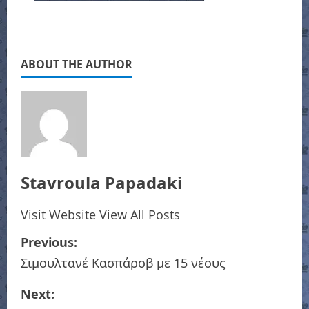
ABOUT THE AUTHOR
Stavroula Papadaki
Visit Website
View All Posts
P
Previous:
Σιμουλτανέ Κασπάροβ με 15 νέους
o
Next:
s