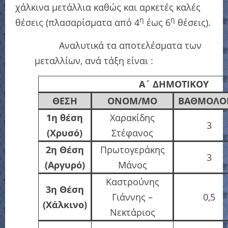
χάλκινα μετάλλια καθώς και αρκετές καλές
η
η
θέσεις (πλασαρίσματα από 4
έως 6
θέσεις).
Αναλυτικά τα αποτελέσματα των
μεταλλίων, ανά τάξη είναι :
Α΄
ΔΗΜΟΤΙΚΟΥ
ΘΕΣΗ
ΟΝΟΜ/ΜΟ
ΒΑΘΜΟΛΟΓ
1η θέση
Χαρακίδης
3
(Χρυσό)
Στέφανος
2η Θέση
Πρωτογεράκης
3
(Αργυρό)
Μάνος
Καστρούνης
3η Θέση
Γιάννης –
0,5
(Χάλκινο)
Νεκτάριος