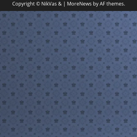
Copyright © NikVas &
|
MoreNews
by AF themes.