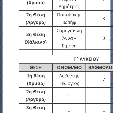
(Χρυσό)
Δημήτρης
2η Θέση
Παπαδάκης
3
(Αργυρό)
Ιωσήφ
Σαρηγιάννη
3η Θέση
Άννα –
0
(Χάλκινο)
Ειρήνη
Γ΄
ΛΥΚΕΙΟΥ
ΘΕΣΗ
ΟΝΟΜ/ΜΟ
ΒΑΘΜΟΛΟΓ
1η θέση
Λεβέντης
7
(Χρυσό)
Γεώργιος
2η Θέση
–
–
(Αργυρό)
3η Θέση
–
–