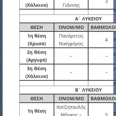
3
(Χάλκινο)
Γιάννης
Α΄
ΛΥΚΕΙΟΥ
ΘΕΣΗ
ΟΝΟΜ/ΜΟ
ΒΑΘΜΟΛΟΓ
1η θέση
Πανάρετος
4
(Χρυσό)
Νικηφόρος
2η Θέση
–
–
(Αργυρό)
3η Θέση
–
–
(Χάλκινο)
Β΄
ΛΥΚΕΙΟΥ
ΘΕΣΗ
ΟΝΟΜ/ΜΟ
ΒΑΘΜΟΛΟΓ
Χατζηπαυλής
1η θέση
Μάρκος –
5