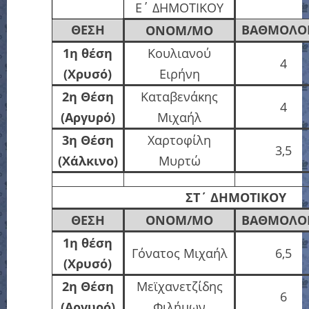
Ε΄
ΔΗΜΟΤΙΚΟΥ
ΘΕΣΗ
ΒΑΘΜΟΛΟΓ
ΟΝΟΜ/ΜΟ
1η θέση
Κουλιανού
4
(Χρυσό)
Ειρήνη
2η Θέση
Καταβενάκης
4
(Αργυρό)
Μιχαήλ
3η Θέση
Χαρτοφίλη
3,5
(Χάλκινο)
Μυρτώ
ΣΤ΄
ΔΗΜΟΤΙΚΟΥ
ΘΕΣΗ
ΟΝΟΜ/ΜΟ
ΒΑΘΜΟΛΟΓ
1η θέση
Γόνατος Μιχαήλ
6,5
(Χρυσό)
2η Θέση
Μεϊχανετζίδης
6
(Αργυρό)
Φιλήμων