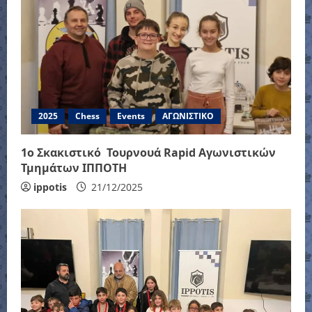
i
g
a
t
2025
Chess
Events
ΑΓΩΝΙΣΤΙΚΟ
i
1ο Σκακιστικό Τουρνουά Rapid Αγωνιστικών
Τμημάτων ΙΠΠΟΤΗ
o
ippotis
21/12/2025
n