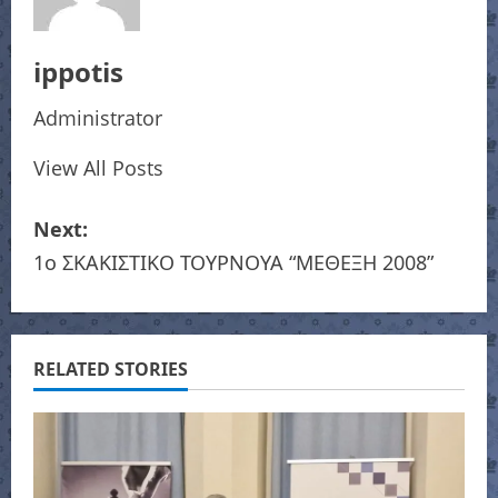
ippotis
Administrator
View All Posts
P
Next:
o
1ο ΣΚΑΚΙΣΤΙΚΟ ΤΟΥΡΝΟΥΑ “ΜΕΘΕΞΗ 2008”
s
t
RELATED STORIES
n
a
v