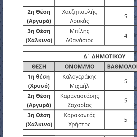
2η Θέση
Χατζηπαυλής
5
(Αργυρό)
Λουκάς
3η Θέση
Μπίλης
4
(Χάλκινο)
Αθανάσιος
Δ΄
ΔΗΜΟΤΙΚΟΥ
ΘΕΣΗ
ΟΝΟΜ/ΜΟ
ΒΑΘΜΟΛΟΓ
1η θέση
Καλογεράκης
5
(Χρυσό)
Μιχαήλ
2η Θέση
Καραναστάσης
5
(Αργυρό)
Ζαχαρίας
3η Θέση
Καρακαντάς
5
(Χάλκινο)
Χρήστος