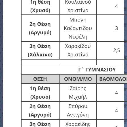
1η θέση
Κουλιανού
4
(Χρυσό)
Χριστίνα
Μπόνη
2η Θέση
Καζαντίδου
3
(Αργυρό)
Νεφέλη
3η Θέση
Χαρακίδου
2,5
(Χάλκινο)
Χριστίνα
Γ΄
ΓΥΜΝΑΣΙΟΥ
ΘΕΣΗ
ΟΝΟΜ/ΜΟ
ΒΑΘΜΟΛΟΓ
1η θέση
Ζαϊρης
4
(Χρυσό)
Μιχαήλ
2η Θέση
Σπύρου
4
(Αργυρό)
Αντιγόνη
3η Θέση
Χαρακίδης