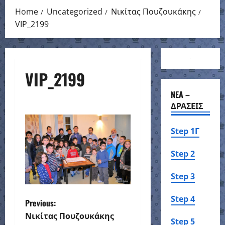
Home
Uncategorized
Νικίτας Πουζουκάκης
VIP_2199
VIP_2199
NEA –
ΔΡΑΣΕΙΣ
Step 1Γ
Step 2
Step 3
Step 4
P
Previous:
Νικίτας Πουζουκάκης
Step 5