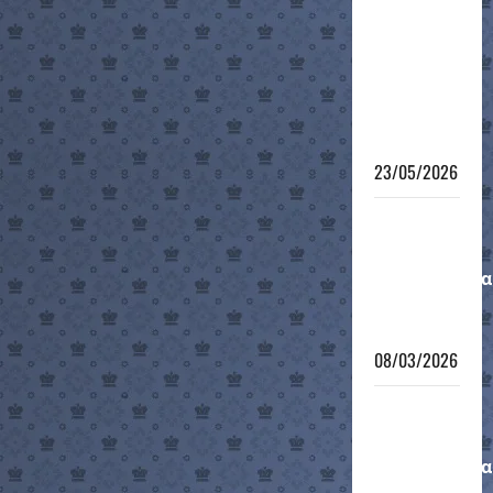
6ο
Τουρνουά
Γρήγορου
Σκακιού
Τμημάτων
Υποδομής
23/05/2026
Μαθητικό
Ομαδικό
Πρωτάθλημα
12-νήσου
2026
08/03/2026
Μαθητικό
Ατομικό
Πρωτάθλημα