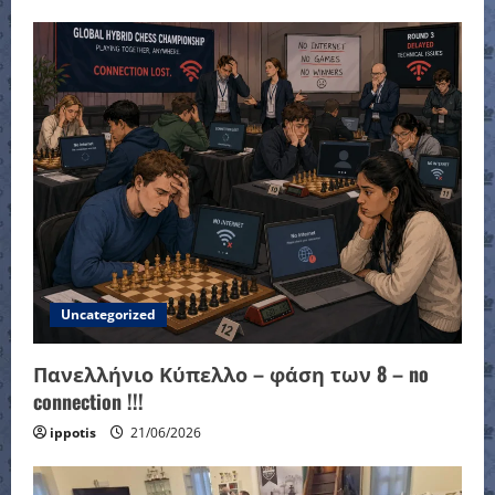
Uncategorized
Πανελλήνιο Κύπελλο – φάση των 8 – no
connection !!!
ippotis
21/06/2026