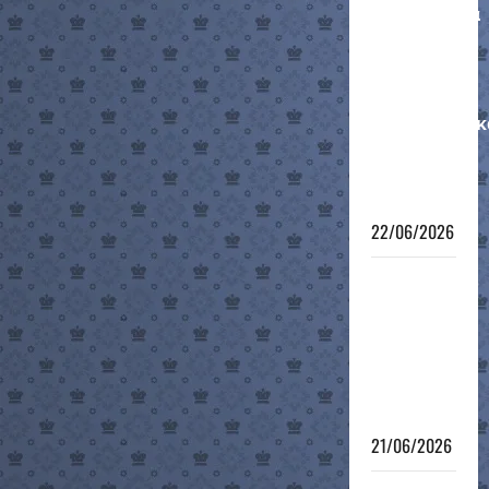
αποτέλεσμα
για τον
αγώνα
στα
προημιτελικ
στο
Κύπελλο
Ελλάδας
22/06/2026
Πανελλήνιο
Κύπελλο
– φάση
των 8 – no
connection
!!!
21/06/2026