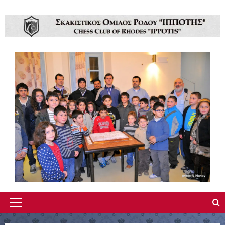
Skip
to
content
Primary
Menu