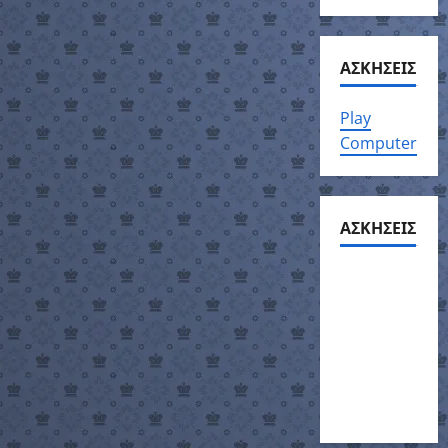
ΑΣΚΗΣΕΙΣ
Play
Computer
ΑΣΚΗΣΕΙΣ