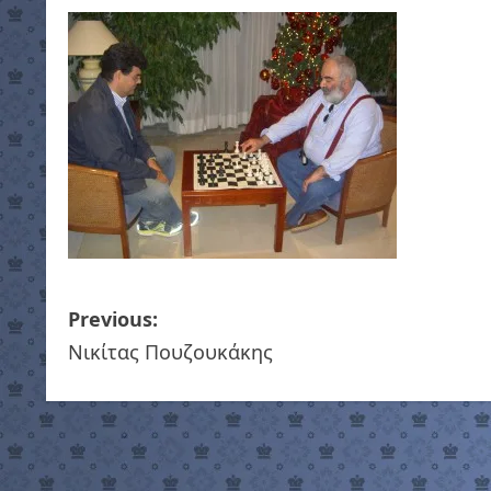
P
Previous:
Νικίτας Πουζουκάκης
o
s
t