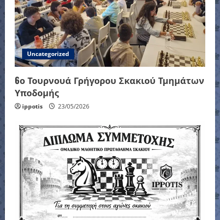
Uncategorized
6ο Τουρνουά Γρήγορου Σκακιού Τμημάτων
Υποδομής
ippotis
23/05/2026