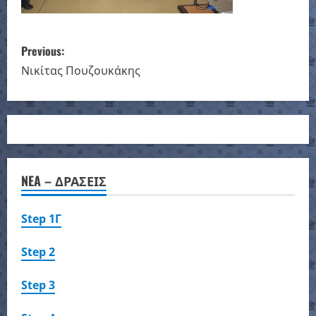
P
Previous:
o
Νικίτας Πουζουκάκης
s
t
n
NEA – ΔΡΑΣΕΙΣ
a
v
Step 1Γ
i
Step 2
g
Step 3
a