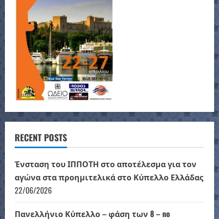
RECENT POSTS
Ένσταση του ΙΠΠΟΤΗ στο αποτέλεσμα για τον
αγώνα στα προημιτελικά στο Κύπελλο Ελλάδας
22/06/2026
Πανελλήνιο Κύπελλο – φάση των 8 – no