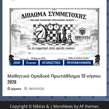
2026
Events
ΑΓΩΝΙΣΤΙΚΟ
ΠΡΩΤΑΘΛΗΜΑΤΑ
Μαθητικό Ομαδικό Πρωτάθλημα 12-νήσου
2026
ippotis
08/03/2026
Copyright © NikVas &
|
MoreNews
by AF themes.