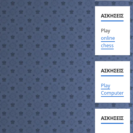
ΑΣΚΗΣΕΙΣ
Play
online
chess
ΑΣΚΗΣΕΙΣ
Play
Computer
ΑΣΚΗΣΕΙΣ