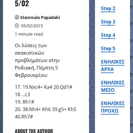
5/02
Step 2
Stavroula Papadaki
Step 3
05/02/2015
1 minute read
Step 4
Οι λύσεις των
Step 5
σκακιστικών
προβλημάτων στην
ΕΝΗΛΙΚΕΣ
Ροδιακή, Πέμπτη 5
ΑΡΧΑ
Φεβρουαρίου:
ΕΝΗΛΙΚΕΣ
17. 19.Nxc4+ Ka4 20.Qd1#
ΜΕΣΟ
18 …c3
19. Rh1#
ΕΝΗΛΙΚΕΣ
20. 38.Nh4+ Kh6 39.g5+ Kh5
ΠΡΟΧΩ
40.Rh7#
ABOUT THE AUTHOR