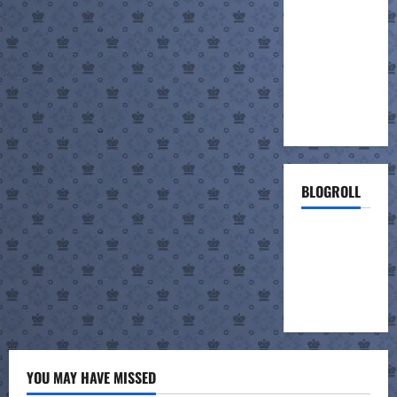
BLOGROLL
ΣΚΑΚΙΣΤΙΚΗ
ΣΥΝΑΝΤΗΣΗ
ΣΧΟΛΕΙΩΝ
(project)
YOU MAY HAVE MISSED