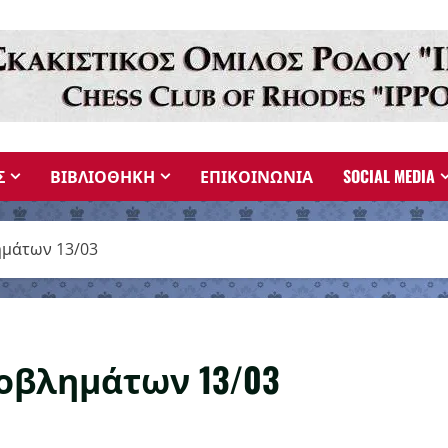
Σ
ΒΙΒΛΙΟΘΗΚΗ
ΕΠΙΚΟΙΝΩΝΙΑ
SOCIAL MEDIA
ημάτων 13/03
οβλημάτων 13/03