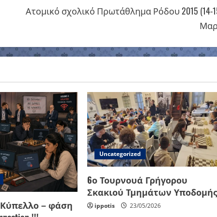
Ατομικό σχολικό Πρωτάθλημα Ρόδου 2015 (14-1
Μαρ
Uncategorized
6ο Τουρνουά Γρήγορου
Σκακιού Τμημάτων Υποδομή
 Κύπελλο – φάση
ippotis
23/05/2026
nection !!!