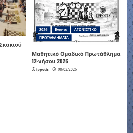
2026
Events
ΑΓΩΝΙΣΤΙΚΟ
ΠΡΩΤΑΘΛΗΜΑΤΑ
 Σκακιού
Μαθητικό Ομαδικό Πρωτάθλημα
12-νήσου 2026
ippotis
08/03/2026