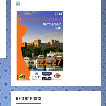
RECENT POSTS