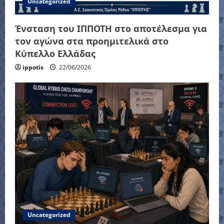
Uncategorized
Ένσταση του ΙΠΠΟΤΗ στο αποτέλεσμα για
τον αγώνα στα προημιτελικά στο
Κύπελλο Ελλάδας
ippotis
22/06/2026
Uncategorized