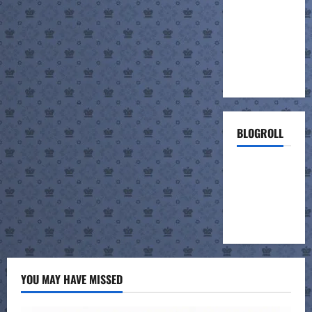
BLOGROLL
ΣΚΑΚΙΣΤΙΚΗ
ΣΥΝΑΝΤΗΣΗ
ΣΧΟΛΕΙΩΝ
(project)
YOU MAY HAVE MISSED