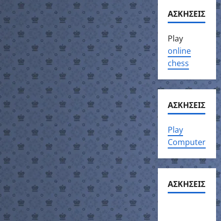
ΑΣΚΗΣΕΙΣ
Play
online
chess
ΑΣΚΗΣΕΙΣ
Play
Computer
ΑΣΚΗΣΕΙΣ