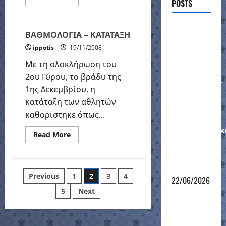
POSTS
more
Σκάκι
about
1ος
Γύρος
Ένσταση
–
ΒΑΘΜΟΛΟΓΙΑ – ΚΑΤΑΤΑΞΗ
Άνοιγμα
του
από
ippotis
19/11/2008
ΙΠΠΟΤΗ
τον
Δήμαρχο
Με τη ολοκλήρωση του
στο
2ου Γύρου, το βράδυ της
αποτέλεσμα
1ης Δεκεμβρίου, η
για τον
κατάταξη των αθλητών
αγώνα
καθορίστηκε όπως...
στα
προημιτελικ
Read
Read More
more
στο
about
Κύπελλο
ΒΑΘΜΟΛΟΓΙΑ
–
Ελλάδας
ΚΑΤΑΤΑΞΗ
Posts
Previous
1
2
3
4
22/06/2026
5
Next
pagination
Πανελλήνιο
Κύπελλο