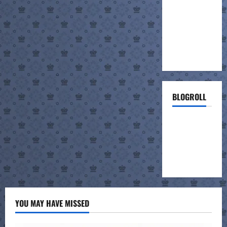
BLOGROLL
ΣΚΑΚΙΣΤΙΚΗ
ΣΥΝΑΝΤΗΣΗ
ΣΧΟΛΕΙΩΝ
(project)
YOU MAY HAVE MISSED