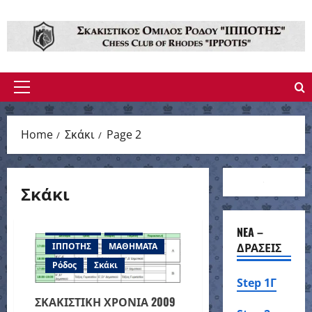
Skip
to
content
Primary
Menu
Home
Σκάκι
Page 2
Σκάκι
2009-2010
Chess
NEA –
ΔΡΑΣΕΙΣ
ΙΠΠΟΤΗΣ
ΜΑΘΗΜΑΤΑ
Ρόδος
Σκάκι
Step 1Γ
ΣΚΑΚΙΣΤΙΚΗ ΧΡΟΝΙΑ 2009