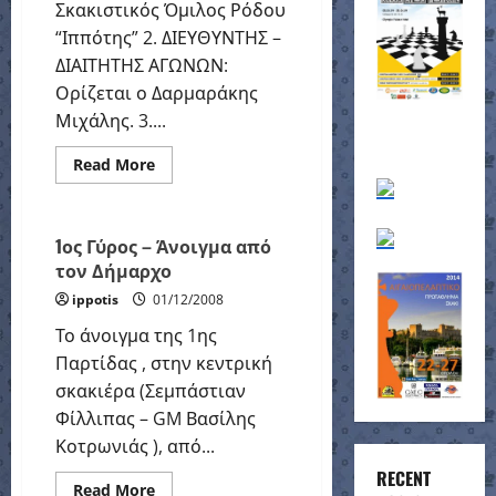
Σκακιστικός Όμιλος Ρόδου
“Ιππότης” 2. ΔΙΕΥΘΥΝTΗΣ –
ΔΙΑΙΤΗΤΗΣ ΑΓΩΝΩΝ:
Ορίζεται ο Δαρμαράκης
Μιχάλης. 3....
58ο Πανελλήνιο Πρωτάθλημα Ανδρών
Rhodes
ΙΠΠΟΤΗΣ
Ρόδος
Read
Read More
more
Σκάκι
Χατζηευθυνίου
Χατζής
about
1o
ΑΝΟΙΚΤΟ
ΠΡΩΤΑΘΛΗΜΑ
1ος Γύρος – Άνοιγμα από
ΡΟΔΟΥ
τον Δήμαρχο
στο
ΣΚΑΚΙ
ippotis
01/12/2008
Το άνοιγμα της 1ης
Παρτίδας , στην κεντρική
σκακιέρα (Σεμπάστιαν
58ο Πανελλήνιο Ατομικό
Φίλλιπας – GM Βασίλης
Βαθμολογία
κατάταξη
Κοτρωνιάς ), από...
Πανελλήνιο Σκάκι
RECENT
Πρωτάθλημα Ανδρών
Read
Read More