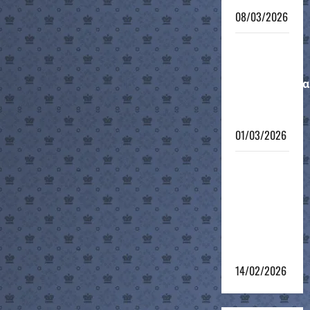
08/03/2026
Μαθητικό
Ατομικό
Πρωτάθλημα
12-νήσου
2026
01/03/2026
4ο
Σκακιστικό
τουρνουά
του 12ου
Grand Prix
2025-26
14/02/2026