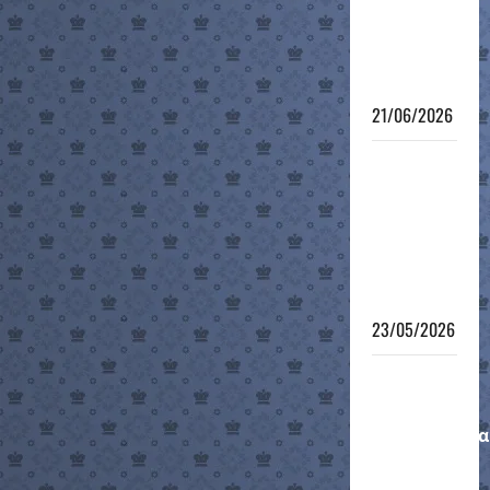
– φάση
των 8 – no
connection
!!!
21/06/2026
6ο
Τουρνουά
Γρήγορου
Σκακιού
Τμημάτων
Υποδομής
23/05/2026
Μαθητικό
Ομαδικό
Πρωτάθλημα
12-νήσου
2026