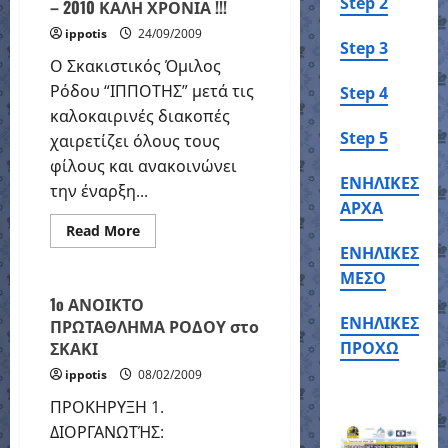
Step 2
– 2010 ΚΑΛΗ ΧΡΟΝΙΑ !!!
ippotis
24/09/2009
Step 3
Ο Σκακιστικός Όμιλος
Ρόδου “ΙΠΠΟΤΗΣ” μετά τις
Step 4
καλοκαιρινές διακοπές
Step 5
χαιρετίζει όλους τους
φίλους και ανακοινώνει
ΕΝΗΛΙΚΕΣ
την έναρξη...
Chess
open
ΑΡΧΑ
Rhodes
πρωτάθλημα
Read
Read More
more
ΕΝΗΛΙΚΕΣ
Ρόδος
Σκάκι
about
ΣΚΑΚΙΣΤΙΚΗ
ΜΕΣΟ
ΧΡΟΝΙΑ
2009
1o ΑΝΟΙΚΤΟ
–
ΕΝΗΛΙΚΕΣ
ΠΡΩΤΑΘΛΗΜΑ ΡΟΔΟΥ στο
2010
ΚΑΛΗ
ΣΚΑΚΙ
ΠΡΟΧΩ
ΧΡΟΝΙΑ
!!!
ippotis
08/02/2009
ΠΡΟΚΗΡΥΞΗ 1.
ΔΙΟΡΓΑΝΩΤΉΣ: