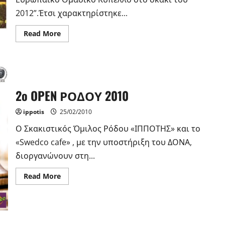
2012”.Έτσι χαρακτηρίστηκε...
Read
Read More
more
about
Ρόδος,
πρόταση
για
το
Ευρωπαϊκό
Ομαδικό
2o OPEN ΡΟΔΟΥ 2010
Κύπελλο
στο
σκάκι
ippotis
25/02/2010
του
2012.
Ο Σκακιστικός Όμιλος Ρόδου «ΙΠΠΟΤΗΣ» και το
«Swedco cafe» , με την υποστήριξη του ΔΟΝΑ,
διοργανώνουν στη...
Read
Read More
more
about
2o
OPEN
ΡΟΔΟΥ
2010