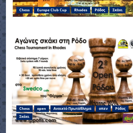
Chess
Europe Club Cup
Rhodes
Ρόδος
Σκάκι
Chess
open
Ανοικτό Πρωτάθλημα
οπεν
Ρόδος
Σκάκι