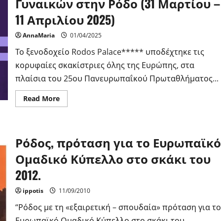
Γυναικών στην Ρόδο (31 Μαρτίου –
11 Απριλίου 2025)
AnnaMaria
01/04/2025
Το ξενοδοχείο Rodos Palace***** υποδέχτηκε τις
κορυφαίες σκακίστριες όλης της Ευρώπης, στα
πλαίσια του 25ου Πανευρωπαΐκού Πρωταθλήματος...
Read
Read More
more
about
25ο
Πανευρωπαϊκό
Πρωτάθλημα
Ρόδος, πρόταση για το Ευρωπαϊκό
Γυναικών
στην
Ρόδο
Ομαδικό Κύπελλο στο σκάκι του
(31
Μαρτίου
2012.
–
11
Απριλίου
ippotis
11/09/2010
2025)
“Ρόδος με τη «εξαιρετική – σπουδαία» πρόταση για το
Ευρωπαϊκό Ομαδικό Κύπελλο στο σκάκι του