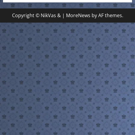
Copyright © NikVas &
|
MoreNews
by AF themes.