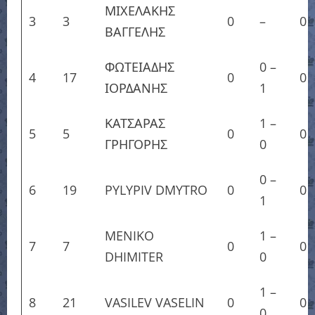
ΜΙΧΕΛΑΚΗΣ
3
3
0
–
0
ΒΑΓΓΕΛΗΣ
ΦΩΤΕΙΑΔΗΣ
0
–
4
17
0
0
ΙΟΡΔΑΝΗΣ
1
ΚΑΤΣΑΡΑΣ
1
–
5
5
0
0
ΓΡΗΓΟΡΗΣ
0
0
–
6
19
PYLYPIV DMYTRO
0
0
1
MENIKO
1
–
7
7
0
0
DHIMITER
0
1
–
8
21
VASILEV VASELIN
0
0
0