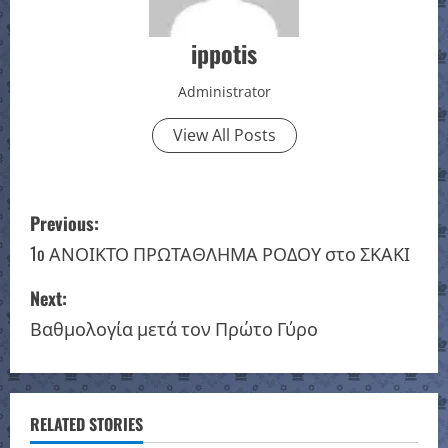
ippotis
Administrator
View All Posts
P
Previous:
o
1o ΑΝΟΙΚΤΟ ΠΡΩΤΑΘΛΗΜΑ ΡΟΔΟΥ στο ΣΚΑΚΙ
s
Next:
Βαθμολογία μετά τον Πρώτο Γύρο
t
n
a
RELATED STORIES