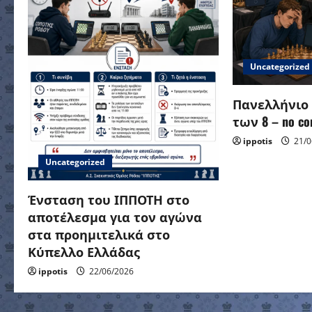
i
g
a
Uncategorized
t
Πανελλήνιο
των 8 – no con
i
ippotis
21/0
o
Uncategorized
n
Ένσταση του ΙΠΠΟΤΗ στο
αποτέλεσμα για τον αγώνα
στα προημιτελικά στο
Κύπελλο Ελλάδας
ippotis
22/06/2026