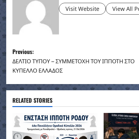
Visit Website
View All P
P
Previous:
ΔΕΛΤΙΟ ΤΥΠΟΥ – ΣΥΜΜΕΤΟΧΗ ΤΟΥ ΙΠΠΟΤΗ ΣΤΟ
o
ΚΥΠΕΛΛΟ ΕΛΛΑΔΟΣ
s
t
RELATED STORIES
n
a
v