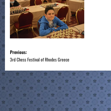
P
Previous:
3rd Chess Festival of Rhodes Greece
o
s
t
n
a