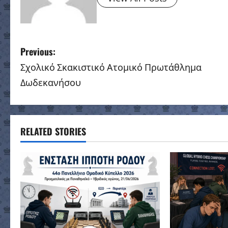
P
Previous:
Σχολικό Σκακιστικό Ατομικό Πρωτάθλημα
o
Δωδεκανήσου
s
t
RELATED STORIES
n
a
v
i
g