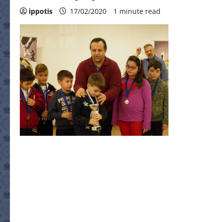
ippotis
17/02/2020
1 minute read