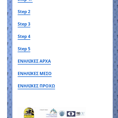
Step 2
Step 3
Step 4
Step 5
ΕΝΗΛΙΚΕΣ ΑΡΧΑ
ΕΝΗΛΙΚΕΣ ΜΕΣΟ
ΕΝΗΛΙΚΕΣ ΠΡΟΧΩ