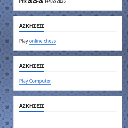
Prix 2025-26
14/02/2026
ΑΣΚΗΣΕΙΣ
Play
online chess
ΑΣΚΗΣΕΙΣ
Play Computer
ΑΣΚΗΣΕΙΣ