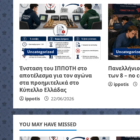
n
a
v
i
Uncategorized
Uncategoriz
g
Ένσταση του ΙΠΠΟΤΗ στο
Πανελλήνιο
a
αποτέλεσμα για τον αγώνα
των 8 – no c
t
στα προημιτελικά στο
ippotis
Κύπελλο Ελλάδας
i
ippotis
22/06/2026
o
n
YOU MAY HAVE MISSED