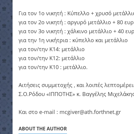
Για τον 1ο νικητή : Κύπελλο + χρυσό μετάλλ
για τον 2ο νικητή : αργυρό μετάλλιο + 80 ευ
για τον 3ο νικητή : χάλκινο μετάλλιο + 40 ευ
για την 1η νικήτρια : κύπελλο και μετάλλιο
για τον/την Κ14: μετάλλιο
για τον/την Κ12: μετάλλιο
για τον/την Κ10 : μετάλλιο.
Αιτήσεις συμμετοχής , και λοιπές λεπτομέρε
Σ.Ο.Ρόδου «ΙΠΠΟΤΗΣ» κ. Βαγγέλης Μιχελάκη
Και στο e-mail : mcgiver@ath.forthnet.gr
ABOUT THE AUTHOR