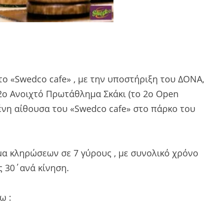
το «Swedco cafe» , με την υποστήριξη του ΔΟΝΑ,
2ο Ανοιχτό Πρωτάθλημα Σκάκι (το 2ο Open
νη αίθουσα του «Swedco cafe» στο πάρκο του
μα κληρώσεων σε 7 γύρους , με συνολικό χρόνο
 30΄ανά κίνηση.
ω :