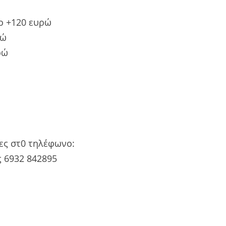
ιο +120 ευρώ
ρώ
ρώ
ιες στ0 τηλέφωνο:
ς 6932 842895