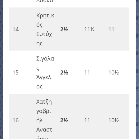
Κρητικ
ός
14
2½
11½
11
Ευτύχ
ης
Σιγάλα
ς
15
2½
11
10½
Άγγελ
ος
Χατζη
γαβρι
16
ήλ
2½
11
10½
Αναστ
άσης