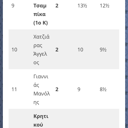
9
Τσαμ
2
13½
12½
πίκα
(1o K)
Χατζιά
ρας
10
2
10
9½
Άγγελ
ος
Γιαννι
άς
11
2
9
8½
Μανόλ
ης
Κρητι
κού