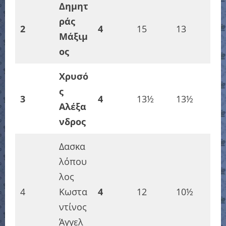
Δημητ
ράς
2
4
15
13
Μάξιμ
ος
Χρυσό
ς
3
4
13½
13½
Αλέξα
νδρος
Δασκα
λόπου
λος
4
Κωστα
4
12
10½
ντίνος
Άγγελ