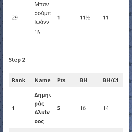
Μπαν
οούμπ
29
1
11½
11
Ιωάνν
ης
Step 2
Rank
Name
Pts
BH
BH/C1
Δημητ
ράς
1
5
16
14
Αλκίν
οος