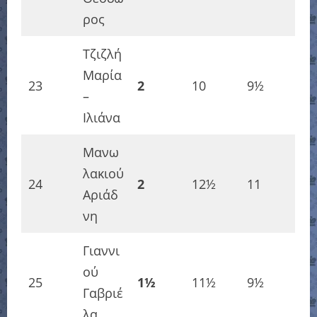
ρος
Τζιζλή
Μαρία
23
2
10
9½
–
Ιλιάνα
Μανω
λακιού
24
2
12½
11
Αριάδ
νη
Γιαννι
ού
25
1½
11½
9½
Γαβριέ
λα