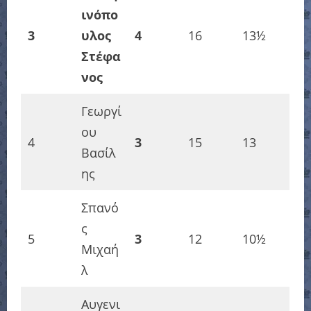
ινόπο
3
υλος
4
16
13½
Στέφα
νος
Γεωργί
ου
4
3
15
13
Βασίλ
ης
Σπανό
ς
5
3
12
10½
Μιχαή
λ
Αυγενι