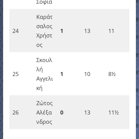
Σοφία
Καράτ
σαλος
24
1
13
11
Χρήστ
ος
Σκουλ
λή
25
1
10
8½
Αγγελι
κή
Ζώτος
26
Αλέξα
0
13
11½
νδρος