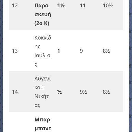
12
Παρα
1½
11
10½
σκευή
(2o K)
Κοκκίδ
ης
13
1
9
8½
Ιούλιο
ς
Αυγενι
κού
14
½
9½
8½
Νικήτ
ας
Μπαρ
μπαντ