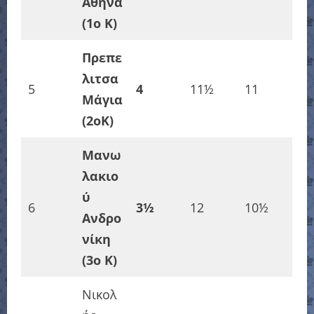
Αθηνά
(1o K)
Πρεπε
λιτσα
5
4
11½
11
Μάγια
(2oK)
Μανω
λακιο
ύ
6
3½
12
10½
Ανδρο
νίκη
(3o K)
Νικολ