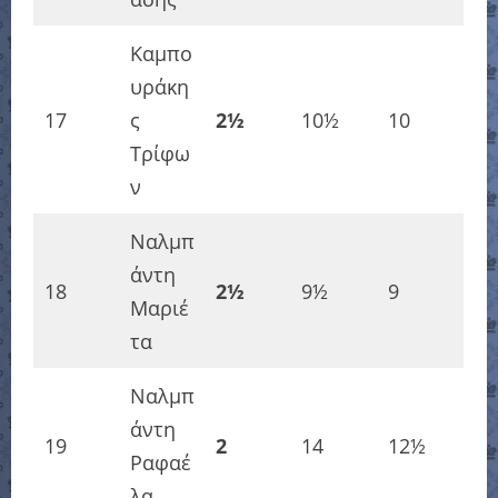
Καμπο
υράκη
17
ς
2½
10½
10
Τρίφω
ν
Ναλμπ
άντη
18
2½
9½
9
Μαριέ
τα
Ναλμπ
άντη
19
2
14
12½
Ραφαέ
λα