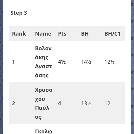
Step 3
Rank
Name
Pts
BH
BH/C1
Βολον
άκης
1
4½
14½
12½
Αναστ
άσης
Χρυσο
χόυ
2
4
13½
12
Παύλ
ος
Γκολφ