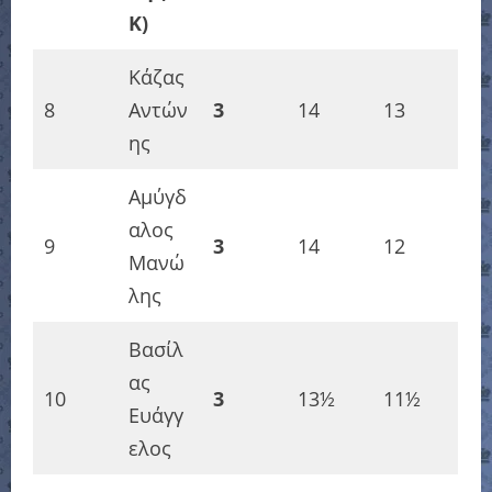
K)
Κάζας
8
Αντών
3
14
13
ης
Αμύγδ
αλος
9
3
14
12
Μανώ
λης
Βασίλ
ας
10
3
13½
11½
Ευάγγ
ελος