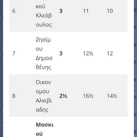
κού
6
3
11
10
Κλεόβ
ουλος
Ζησίμ
ου
7
3
12½
12
Δημοσ
θένης
Οικον
ομου
8
2½
16½
14½
Αλκιβι
αδης
Μοσκι
ού