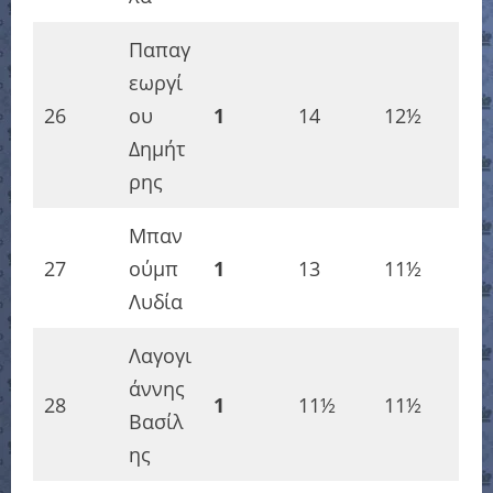
Παπαγ
εωργί
26
ου
1
14
12½
Δημήτ
ρης
Μπαν
27
ούμπ
1
13
11½
Λυδία
Λαγογι
άννης
28
1
11½
11½
Βασίλ
ης