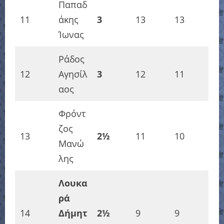
Παπαδ
11
άκης
3
13
13
Ίωνας
Ράδος
12
Αγησίλ
3
12
11
αος
Φρόντ
ζος
13
2½
11
10
Μανώ
λης
Λουκα
ρά
14
Δήμητ
2½
9
9