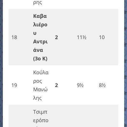
ρης
Καβα
λιέρο
υ
18
2
11½
10
Αντρι
άνα
(3o K)
Κούλα
ρος
19
2
9½
8½
Μανώ
λης
Τσιμπ
ερόπο