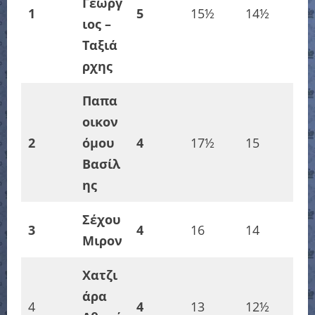
Γεώργ
1
5
15½
14½
ιος –
Ταξιά
ρχης
Παπα
οικον
2
όμου
4
17½
15
Βασίλ
ης
Σέχου
3
4
16
14
Μιρον
Χατζι
άρα
4
4
13
12½