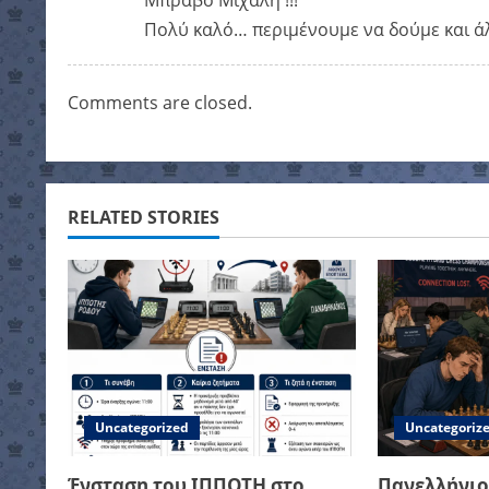
v
Μπράβο Μιχάλη !!!
Πολύ καλό… περιμένουμε να δούμε και ά
i
g
Comments are closed.
a
t
RELATED STORIES
i
o
n
Uncategorized
Uncategoriz
Ένσταση του ΙΠΠΟΤΗ στο
Πανελλήνιο